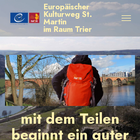
Europäischer
Kulturweg St.
Martin
im Raum Trier
mit dem Teilen
beginnt ein guter