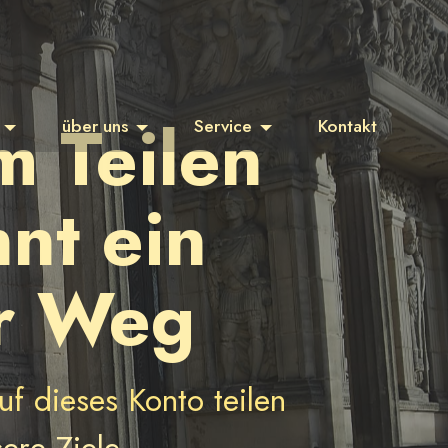
m Teilen
über uns
Service
Kontakt
nt ein
r Weg
f dieses Konto teilen