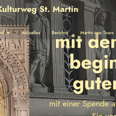
Kulturweg St. Martin
r
mit de
auf
Aktuelles
Berichte
Martin von Tours
begin
gute
mit einer Spende au