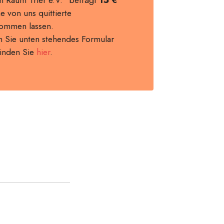
 von uns quittierte
kommen lassen.
 Sie unten stehendes Formular
finden Sie
hier
.