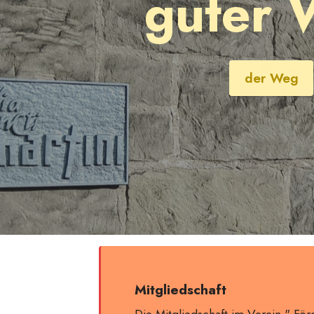
guter 
der Weg
Mitgliedschaft
Die Mitgliedschaft im Verein " För