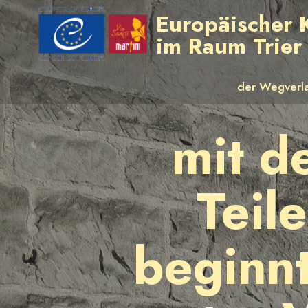
Europäischer 
im Raum Trie
der Wegverl
mit d
Teil
beginnt