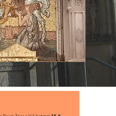
im Raum Trier e.V." beträgt
15 €