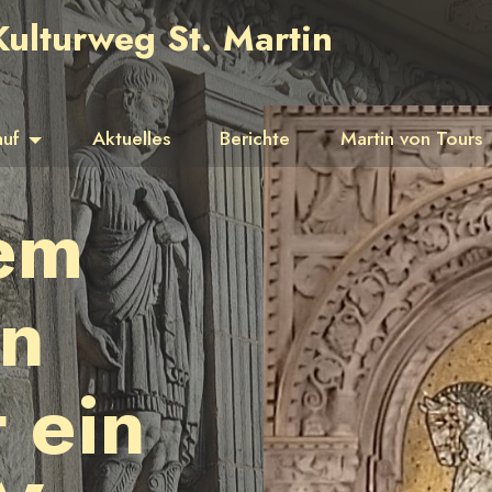
Kulturweg St. Martin
r
auf
Aktuelles
Berichte
Martin von Tours
em
en
 ein